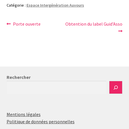
Catégorie :
Espace Intergénération Auvours
Navigation
Article
Article
Porte ouverte
Obtention du label Guid’Asso
précédent :
suivant :
de
l’article
Rechercher
Mentions légales
Politique de données personnelles