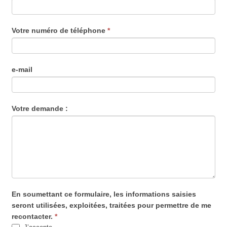
t
e
s
Votre numéro de téléphone
*
u
n
h
e-mail
u
m
a
Votre demande :
i
n
,
n
e
r
e
En soumettant ce formulaire, les informations saisies
seront utilisées, exploitées, traitées pour permettre de me
m
recontacter.
*
p