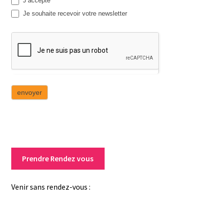
J’accepte
l
Je souhaite recevoir votre newsletter
i
s
s
e
z
p
a
s
c
e
c
h
Prendre Rendez vous
a
m
Venir sans rendez-vous :
p
.