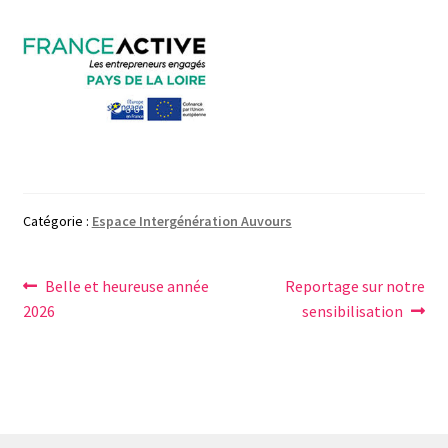
Catégorie :
Espace Intergénération Auvours
Navigation
Article
Article
Belle et heureuse année
Reportage sur notre
précédent :
suivant :
2026
sensibilisation
de
l’article