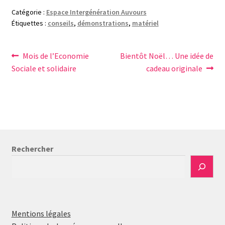
Catégorie :
Espace Intergénération Auvours
Étiquettes :
conseils
,
démonstrations
,
matériel
Navigation
Article
Article
Mois de l’Economie
Bientôt Noël… Une idée de
précédent :
suivant :
Sociale et solidaire
cadeau originale
de
l’article
Rechercher
Mentions légales