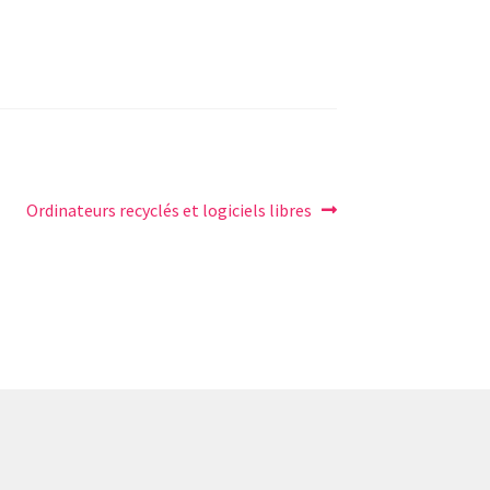
Article
Ordinateurs recyclés et logiciels libres
suivant :