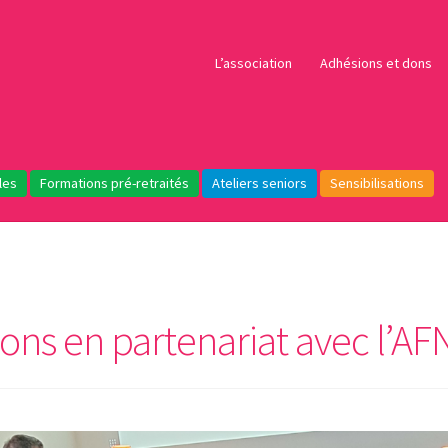
L’association
Adhésions et dons
les
Formations pré-retraités
Ateliers seniors
Sensibilisations
ions en partenariat avec l’AF