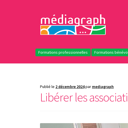
Aller
Aller
à
au
la
contenu
navigation
Formations professionnelles
Formations bénévo
Publié le
2 décembre 2024
par
mediagraph
Libérer les associat