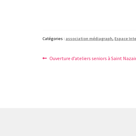
Catégories :
association médiagraph
,
Espace Int
Navigation
Article
Ouverture d’ateliers seniors à Saint Nazai
précédent :
de
l’article