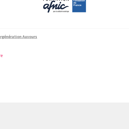
ergénération Auvours
re