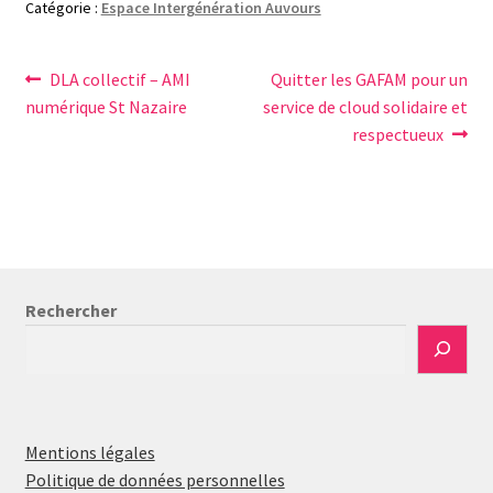
Catégorie :
Espace Intergénération Auvours
Navigation
Article
Article
DLA collectif – AMI
Quitter les GAFAM pour un
précédent :
suivant :
numérique St Nazaire
service de cloud solidaire et
de
respectueux
l’article
Rechercher
Mentions légales
Politique de données personnelles