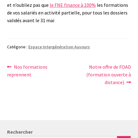
et n’oubliez pas que
le FNE finance à 100%
les formations
de vos salariés en activité partielle, pour tous les dossiers
validés avant le 31 mai
Catégorie :
Espace Intergénération Auvours
Navigation
Article
Article
Nos formations
Notre offre de FOAD
précédent :
suivant :
reprennent
(formation ouverte à
de
distance)
l’article
Rechercher