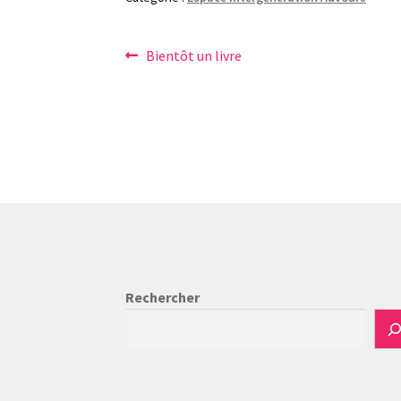
Navigation
Article
Bientôt un livre
précédent :
de
l’article
Rechercher