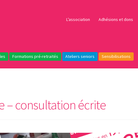
L’association
Adhésions et dons
les
Formations pré-retraités
Ateliers seniors
Sensibilisations
 – consultation écrite