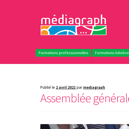
Aller
Aller
à
au
la
contenu
navigation
Formations professionnelles
Formations bénévo
Publié le
2 avril 2021
par
mediagraph
Assemblée générale