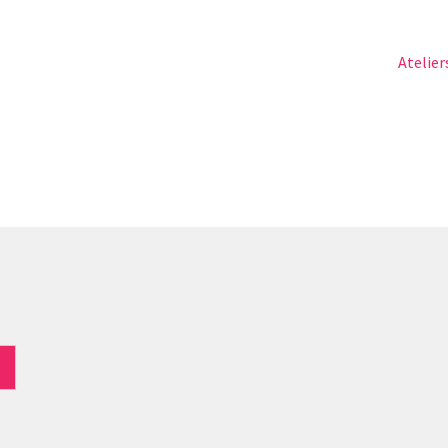
Article
Atelier
suivant 