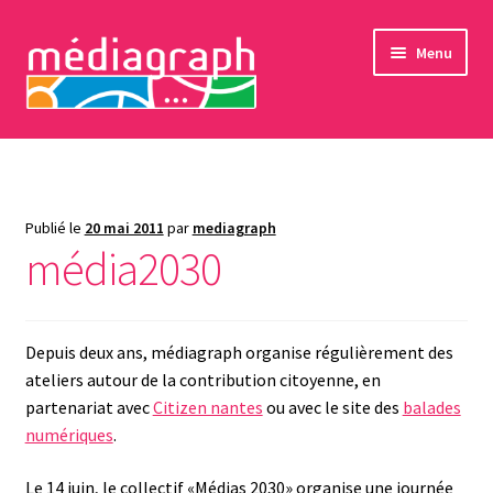
Aller
Aller
Menu
à
au
la
contenu
navigation
formations professionnelles
formations bénévoles
Publié le
20 mai 2011
par
mediagraph
média2030
ateliers seniors
Sensibilisations
Depuis deux ans, médiagraph organise régulièrement des
L’association
ateliers autour de la contribution citoyenne, en
partenariat avec
Citizen nantes
ou avec le site des
balades
Adhésions et dons
numériques
.
Le 14 juin, le collectif «Médias 2030» organise une journée
Contact