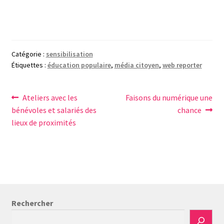
Catégorie :
sensibilisation
Étiquettes :
éducation populaire
,
média citoyen
,
web reporter
Navigation
Article
Article
Ateliers avec les
Faisons du numérique une
précédent :
suivant :
bénévoles et salariés des
chance
de
lieux de proximités
l’article
Rechercher