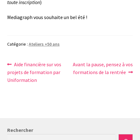
toute inscription
)
Mediagraph vous souhaite un bel été !
Catégorie :
Ateliers +50 ans
Navigation
Article
Article
Aide financière sur vos
Avant la pause, pensez à vos
précédent :
suivant :
projets de formation par
formations de la rentrée
de
Uniformation
l’article
Rechercher