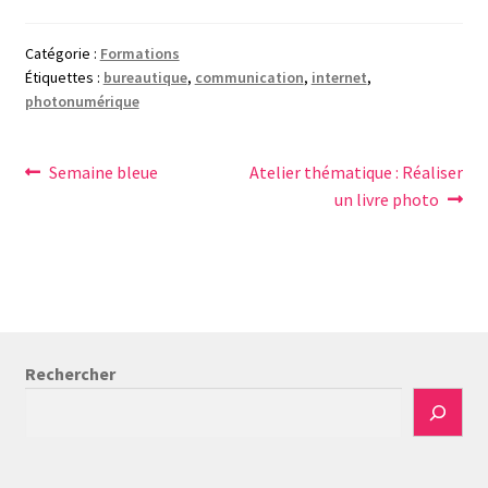
Catégorie :
Formations
Étiquettes :
bureautique
,
communication
,
internet
,
photonumérique
Navigation
Article
Article
Semaine bleue
Atelier thématique : Réaliser
précédent :
suivant :
un livre photo
de
l’article
Rechercher