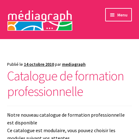
Aller
Aller
Menu
à
au
la
contenu
navigation
formations professionnelles
formations bénévoles
Publié le
14 octobre 2010
par
mediagraph
Catalogue de formation
ateliers seniors
professionnelle
Sensibilisations
L’association
Notre nouveau catalogue de formation professionnelle
Adhésions et dons
est disponible
Ce catalogue est modulaire, vous pouvez choisir les
Contact
modules suivant vos attentes.