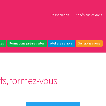
L’association
Adhésions et dons
les
Formations pré-retraités
Ateliers seniors
Sensibilisations
fs, formez-vous