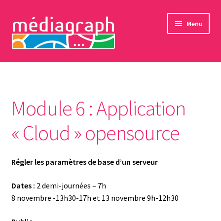
Aller
Aller
Menu
à
au
la
contenu
navigation
formations professionnelles
formations bénévoles
Module 6 : Application
ateliers seniors
« Cloud » opensource
Sensibilisations
Régler les paramètres de base d’un serveur
L’association
Dates :
2 demi-journées – 7h
Adhésions et dons
8 novembre -13h30-17h et 13 novembre 9h-12h30
Contact